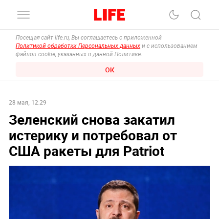
Посещая сайт life.ru, Вы соглашаетесь с приложенной
Политикой обработки Персональных данных
и с использованием
файлов cookie, указанных в данной Политике.
ОК
28 мая, 12:29
Зеленский снова закатил
истерику и потребовал от
США ракеты для Patriot