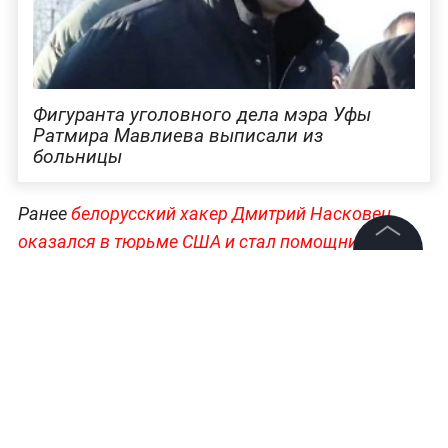
Фигуранта уголовного дела мэра Уфы
Ратмира Мавлиева выписали из
больницы
Ранее
белорусский хакер Дмитрий Насковец
оказался в тюрьме США и стал помощником
авторитетного пиццайоло
. Белорус попал в
©
2026
News Media Holding.
Все права защищены
камеру к влиятельному заключённому из Пуэрто-
Рико. У того в колонии работал собственный
бизнес, и он предложил Насковцу готовить пиццу
Информация
на местной кухне.
Контакты
Больше новостей о расследованиях,
Редакция