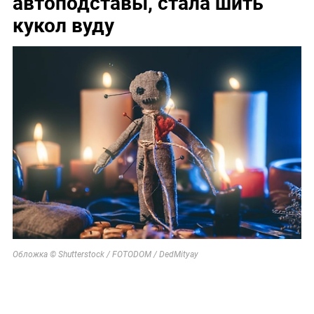
автоподставы, стала шить
кукол вуду
Обложка © Shutterstock / FOTODOM / DedMityay