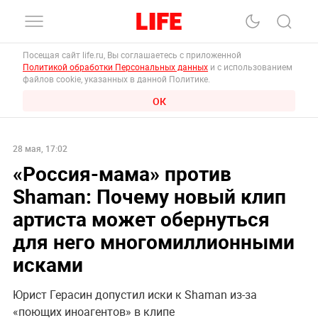
Посещая сайт life.ru, Вы соглашаетесь с приложенной
Политикой обработки Персональных данных
и с использованием
файлов cookie, указанных в данной Политике.
ОК
28 мая, 17:02
«Россия-мама» против
Shaman: Почему новый клип
артиста может обернуться
для него многомиллионными
исками
Юрист Герасин допустил иски к Shaman из-за
«поющих иноагентов» в клипе