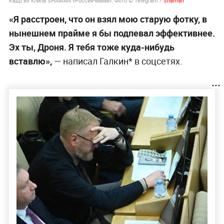
Кадр из клипа SHAMAN «Россия-мама». Фото © Telegram /
Shaman
«Я расстроен, что он взял мою старую фотку, в
нынешнем прайме я бы подпевал эффективнее.
Эх ты, Дроня. Я тебя тоже куда-нибудь
вставлю»,
— написал Галкин* в соцсетях.