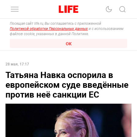
Посещая сайт life.ru, Вы соглашаетесь с приложенной
Политикой обработки Персональных данных
и с использованием
файлов cookie, указанных в данной Политике.
ОК
28 мая, 17:17
Татьяна Навка оспорила в
европейском суде введённые
против неё санкции ЕС