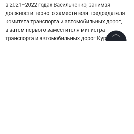
в 2021–2022 годах Васильченко, занимая
должности первого заместителя председателя
комитета транспорта и автомобильных дорог,
а затем первого заместителя министра
транспорта и автомобильных дорог Курской
области, получил крупную денежную сумму
©
2026
News Media Holding.
Все права защищены
за совершение действий, которые входили в его
служебные обязанности.
Информация
Главные криминальные истории, громкие дела
и расследования —
в разделе «Криминал» на
Контакты
Life.ru
.
Редакция
Правовая информация
Политика обработки персональных данных
Партнерам