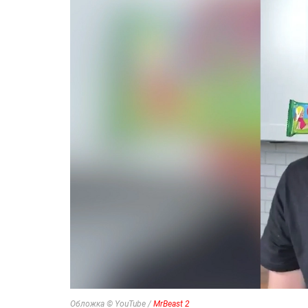
Обложка © YouTube /
MrBeast 2