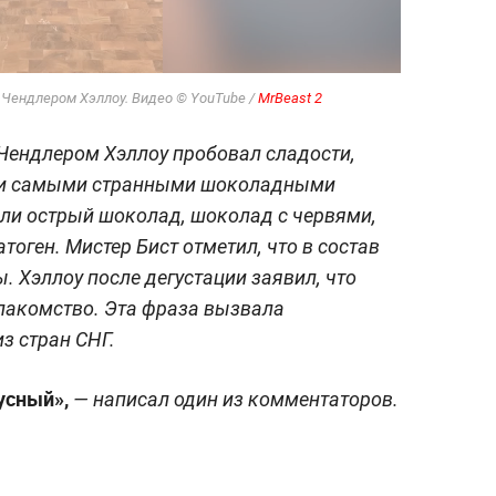
 Чендлером Хэллоу. Видео
© YouTube /
MrBeast 2
Чендлером Хэллоу пробовал сладости,
ли самыми странными шоколадными
ли острый шоколад, шоколад с червями,
тоген. Мистер Бист отметил, что в состав
. Хэллоу после дегустации заявил, что
лакомство. Эта фраза вызвала
из стран СНГ.
кусный»,
— написал один из комментаторов.