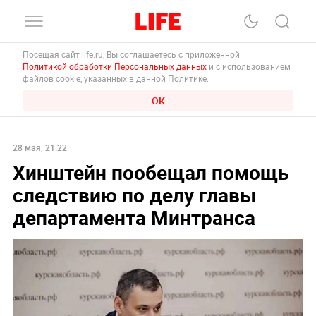
Посещая сайт life.ru, Вы соглашаетесь с приложенной
Политикой обработки Персональных данных
и с использованием
файлов cookie, указанных в данной Политике.
ОК
28 мая, 21:22
Хинштейн пообещал помощь
следствию по делу главы
департамента Минтранса