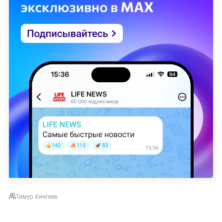
Тимур Хингеев