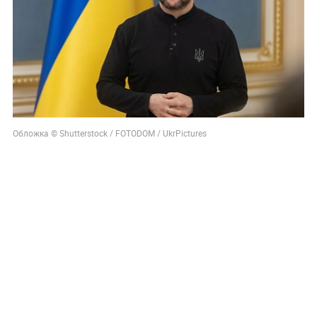
Обложка © Shutterstock / FOTODOM / UkrPictures