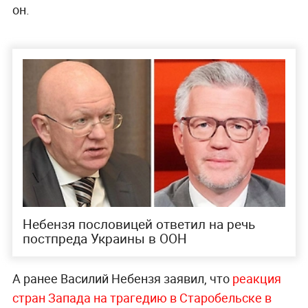
он.
Небензя пословицей ответил на речь
постпреда Украины в ООН
А ранее Василий Небензя заявил, что
реакция
стран Запада на трагедию в Старобельске в