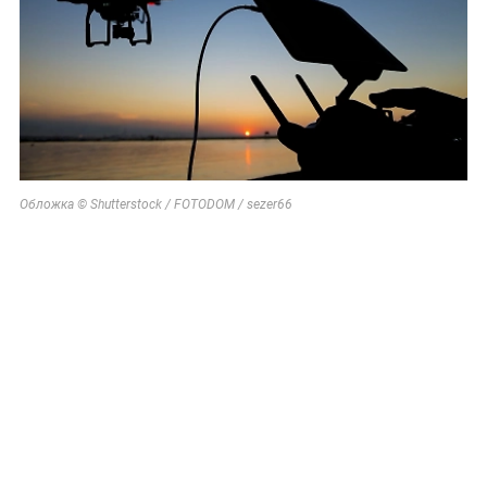
Обложка © Shutterstock / FOTODOM / sezer66