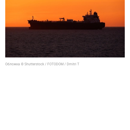
Обложка © Shutterstock / FOTODOM / Dmitri T