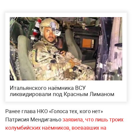
Итальянского наёмника ВСУ
ликвидировали под Красным Лиманом
Ранее глава НКО «Голоса тех, кого нет»
Патрисия Мендиганьо
заявила, что лишь троих
колумбийских наёмников, воевавших на