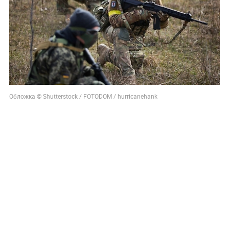
Обложка © Shutterstock / FOTODOM / hurricanehank