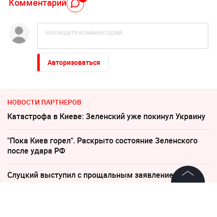
Комментарий
Авторизоваться
НОВОСТИ ПАРТНЕРОВ
Катастрофа в Киеве: Зеленский уже покинул Украину
"Пока Киев горел". Раскрыто состояние Зеленского
после удара РФ
Слуцкий выступил с прощальным заявлением
©
2026
News Media Holding.
«Блестящая» Новикова рассказала о похищении
Все права защищены
детей