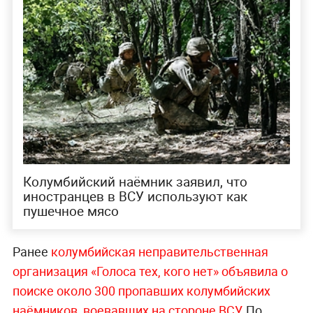
Колумбийский наёмник заявил, что
иностранцев в ВСУ используют как
пушечное мясо
Ранее
колумбийская неправительственная
организация «Голоса тех, кого нет» объявила о
поиске около 300 пропавших колумбийских
наёмников, воевавших на стороне ВСУ.
По