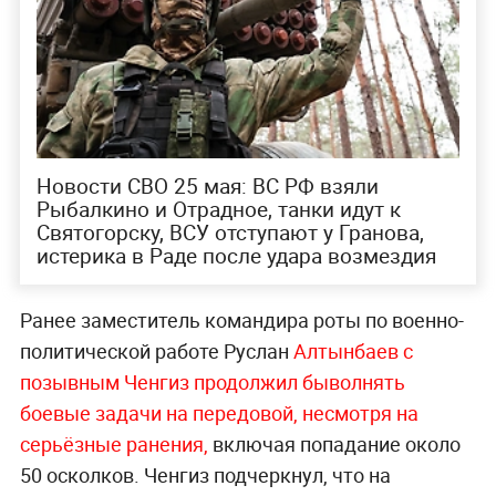
Новости СВО 25 мая: ВС РФ взяли
Рыбалкино и Отрадное, танки идут к
Святогорску, ВСУ отступают у Гранова,
истерика в Раде после удара возмездия
Ранее заместитель командира роты по военно-
политической работе Руслан
Алтынбаев с
позывным Ченгиз продолжил быволнять
боевые задачи на передовой, несмотря на
серьёзные ранения,
включая попадание около
50 осколков. Ченгиз подчеркнул, что на