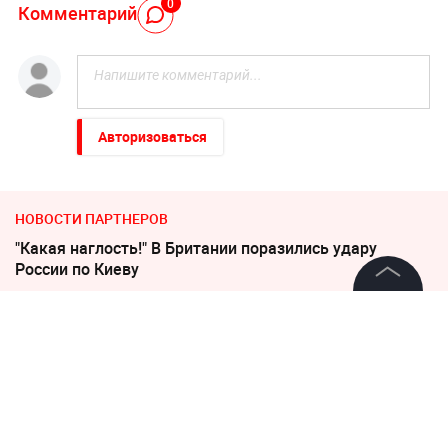
0
Комментарий
Авторизоваться
НОВОСТИ ПАРТНЕРОВ
"Какая наглость!" В Британии поразились удару
России по Киеву
В Польше возмущены ударом Кремля по
©
2026
News Media Holding.
Все права защищены
иностранным активам
Погиб Александр Ермаков
Информация
Песков: СВО может завершиться в ближайшие часы