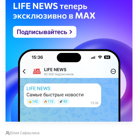
Юлия Сафиулина