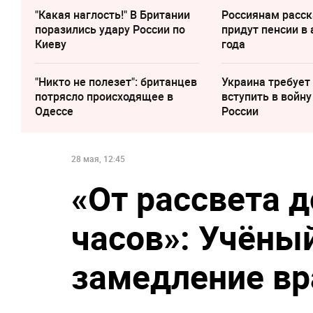
"Какая наглость!" В Британии
Россиянам расск
поразились удару России по
придут пенсии в 
Киеву
года
"Никто не полезет": британцев
Украина требует
потрясло происходящее в
вступить в войну
Одессе
России
28 мая, 12:45
«От рассвета д
часов»: Учёный
замедление в