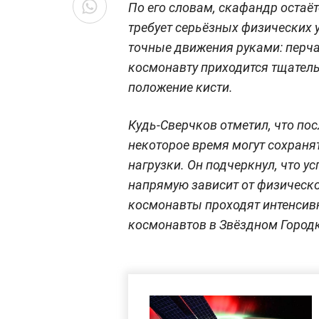
По его словам, скафандр остаё
требует серьёзных физических 
точные движения руками: перча
космонавту приходится тщатель
положение кисти.
Кудь-Сверчков отметил, что по
некоторое время могут сохран
нагрузки. Он подчеркнул, что 
напрямую зависит от физическо
космонавты проходят интенсив
космонавтов в Звёздном Городк