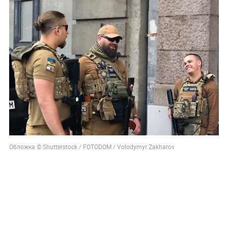
Обложка © Shutterstock / FOTODOM / Volodymyr Zakharov