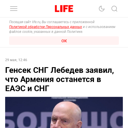
Посещая сайт life.ru, Вы соглашаетесь с приложенной
Политикой обработки Персональных данных
и с использованием
файлов cookie, указанных в данной Политике.
ОК
29 мая, 12:46
Генсек СНГ Лебедев заявил,
что Армения останется в
ЕАЭС и СНГ