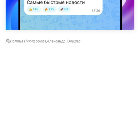
Полина Никифорова
,
Александр Юнашев