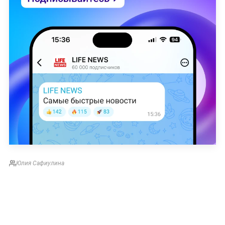
Юлия Сафиулина