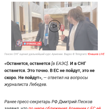
Генсек СНГ оценил дальнейший курс Армении. Видео © Telegram/
Юнашев LIVE
«Останется, останется
И в СНГ
[в ЕАЭС].
останется. Это точно. В ЕС не пойдут, это не
скоро. Не пойдут»,
— ответил на вопросы
журналиста Лебедев.
Ранее пресс-секретарь РФ Дмитрий Песков
заявил, что
по мере сближения Армении с ЕС её