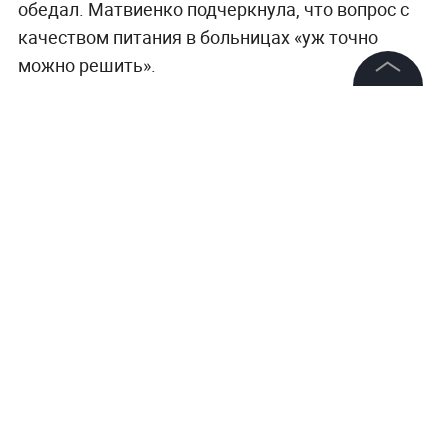
обедал. Матвиенко подчеркнула, что вопрос с
качеством питания в больницах «уж точно
можно решить».
©
2026
News Media Holding.
Все права защищены
Информация
Контакты
Редакция
Правовая информация
Политика обработки персональных данных
Партнерам
RSS