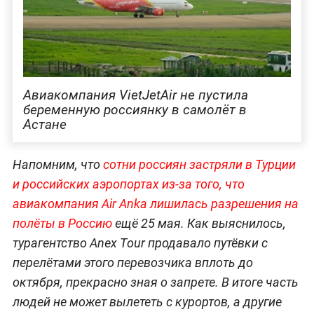
Авиакомпания VietJetAir не пустила
беременную россиянку в самолёт в
Астане
Напомним, что
сотни россиян застряли в Турции
и российских аэропортах из-за того, что
авиакомпания Air Anka лишилась разрешения на
полёты в Россию
ещё 25 мая. Как выяснилось,
турагентство Anex Tour продавало путёвки с
перелётами этого перевозчика вплоть до
октября, прекрасно зная о запрете. В итоге часть
людей не может вылететь с курортов, а другие