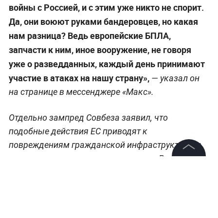
войны с Россией, и с этим уже никто не спорит.
Да, они воюют руками бандеровцев, но какая
нам разница? Ведь европейские БПЛА,
запчасти к ним, иное вооружение, не говоря
уже о разведданных, каждый день принимают
участие в атаках на нашу страну»,
— указал он
на странице в мессенджере «Макс».
Отдельно зампред Совбеза заявил, что
подобные действия ЕС приводят к
повреждениям гражданской инфраструктуры и
жертвам среди мирного населения в России.
©
2026
News Media Holding.
Политик также отметил, что страны ЕС, по его
Все права защищены
словам, осведомлены о возможных путях
завершения конфликта, но не предпринимают
необходимых шагов.
Информация