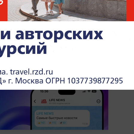
а Андреева прошла после того, как
сольс.
Проиграв первый сет со счётом 3:6,
атила инициативу. В итоге её победа была
тельных партий — 6:1 и 6:1.
нирах и спортсменах —
читайте в разделе