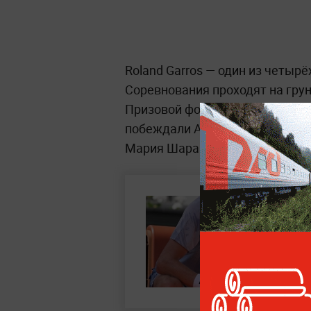
Roland Garros — один из четыр
Соревнования проходят на грун
Призовой фонд — свыше 61,7 ми
побеждали Анастасия Мыскина (
Мария Шарапова (2012, 2014).