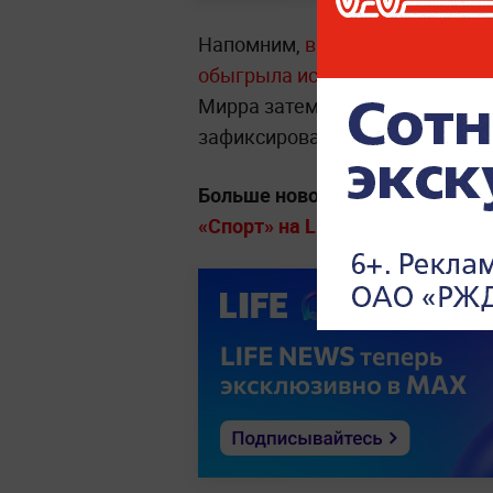
Напомним,
в третий круг Мирр
обыгрыла испанку Марину Бас
Мирра затем полностью перехв
зафиксирована после двух убеди
Больше новостей о матчах, тур
«Спорт» на Life.ru
.