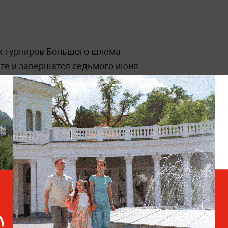
ёх турниров Большого шлема.
те и завершатся седьмого июня.
ллиона евро. Из россиянок ранее здесь
2004), Светлана Кузнецова (2009) и
Жара, тошнота и 18
потерянных очков подряд:
Как Синнер сенсационно
вылетел с «Ролан Гаррос»