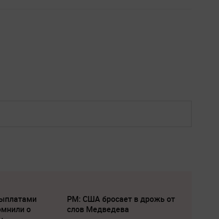
выплатами
PM: США бросает в дрожь от
омнили о
слов Медведева