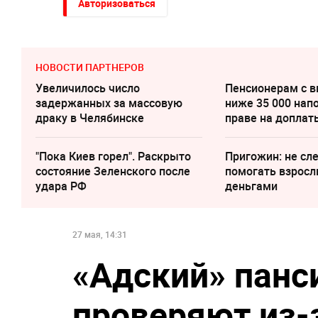
Авторизоваться
НОВОСТИ ПАРТНЕРОВ
Увеличилось число
Пенсионерам с 
задержанных за массовую
ниже 35 000 нап
драку в Челябинске
праве на доплат
"Пока Киев горел". Раскрыто
Пригожин: не сл
состояние Зеленского после
помогать взрос
удара РФ
деньгами
27 мая, 14:31
«‎Адский» панс
проверяют из-