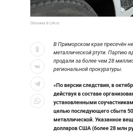
Обложка © Life.ru
В Приморском крае пресечён н
металлической ртути. Партию я
продали за более чем 28 милли
региональной прокуратуры.
«По версии следствия, в октяб
действуя в составе организова
установленными соучастниками
целью последующего сбыта 50 
металлической. Указанное вещ
долларов США (более 28 млн р