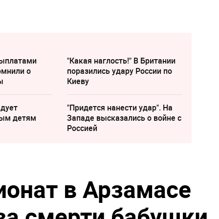
выплатами
"Какая наглость!" В Британии
омнили о
поразились удару России по
ы
Киеву
едует
"Придется нанести удар". На
лым детям
Западе высказались о войне с
Россией
ионат в Арзамасе
за смерти бабушки