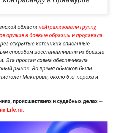
контрабанду в Приамурье
ленской области
нейтрализовали группу,
ое оружие в боевые образцы и продавала
ерез открытые источники списанные
ным способом восстанавливали их боевые
и. Эта простая схема обеспечивала
ёрный рынок. Во время обысков были
пистолет Макарова, около 6 кг пороха и
ниях, происшествиях и судебных делах —
а Life.ru.