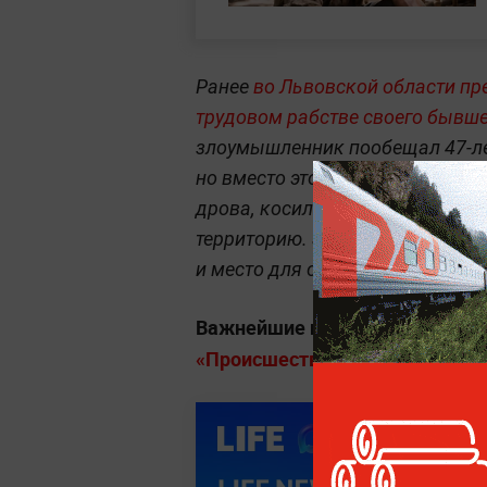
Ранее
во Львовской области пр
трудовом рабстве своего бывш
злоумышленник пообещал 47-ле
но вместо этого сделал его бе
дрова, косил траву, работал на
территорию. За свой труд он не
и место для сна. За плохую рабо
Важнейшие новости о ЧП и кр
«Происшествия» на Life.ru
.