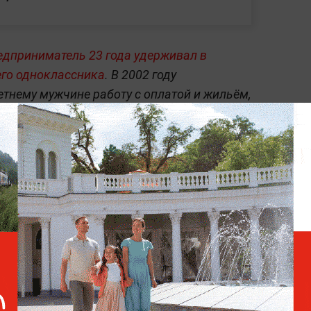
едприниматель 23 года удерживал в
его одноклассника
. В 2002 году
тнему мужчине работу с оплатой и жильём,
сплатным работником. Потерпевший рубил
 стройке, ухаживал за хозяйством и охранял
 получал ни копейки — только еду, сигареты
ту хозяин избивал его.
иминальные истории —
в разделе