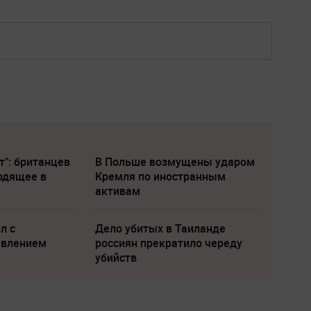
т": британцев
В Польше возмущены ударом
одящее в
Кремля по иностранным
активам
л с
Дело убитых в Таиланде
явлением
россиян прекратило череду
убийств