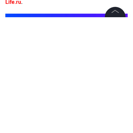
Life.ru
.
©
2026
News Media Holding.
Все права защищены
Информация
Контакты
Редакция
Правовая информация
Политика обработки персональных данных
Партнерам
RSS
Жанры и форматы