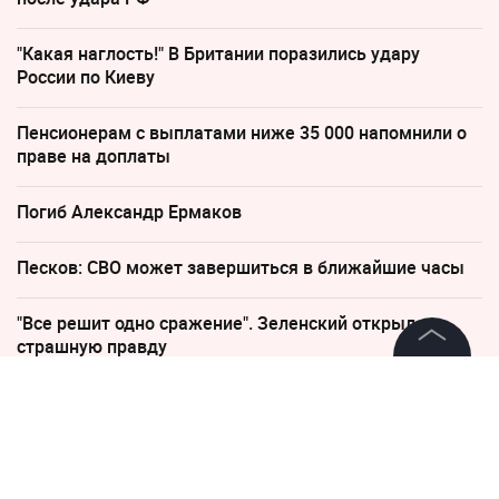
"Какая наглость!" В Британии поразились удару
России по Киеву
Пенсионерам с выплатами ниже 35 000 напомнили о
праве на доплаты
Погиб Александр Ермаков
Песков: СВО может завершиться в ближайшие часы
"Все решит одно сражение". Зеленский открыл
страшную правду
©
2026
News Media Holding.
Все права защищены
30 мая, 07:26
3133
Схватил и понёс к дверям: В
Информация