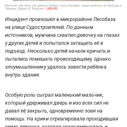
Мальчик изо всех сил держал дверь, пока педофил тащил девочку в подъезд в
Тюмени. Видео © Telegram /
URA.RU
Инцидент произошёл в микрорайоне Лесобаза
на улице Судостроителей. По данным
источников, мужчина схватил девочку на глазах
у других детей и попытался затащить её в
подъезд. Несколько детей начали кричать и
пытались помешать происходящему, однако
злоумышленнику удалось завести ребёнка
внутрь здания.
Особую роль сыграл маленький мальчик,
который удерживал дверь и изо всех сил не
давал её закрыть, одновременно зовя на
помощь. На крики отреагировала проходившая
мимо девушка, которая сразу вмешалась и