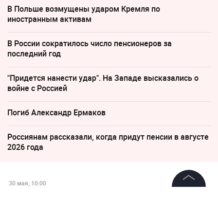
В Польше возмущены ударом Кремля по
иностранным активам
В России сократилось число пенсионеров за
последний год
"Придется нанести удар". На Западе высказались о
войне с Россией
Погиб Александр Ермаков
Россиянам рассказали, когда придут пенсии в августе
2026 года
30 мая, 10:00
«Операция под ложным
©
2026
News Media Holding.
Все права защищены
флагом»: В Финляндии