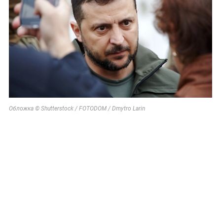
Обложка © Shutterstock / FOTODOM / Dmytro Larin