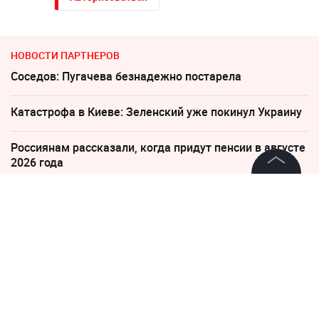
НОВОСТИ ПАРТНЕРОВ
Соседов: Пугачева безнадежно постарела
Катастрофа в Киеве: Зеленский уже покинул Украину
Россиянам рассказали, когда придут пенсии в августе
2026 года
©
2026
News Media Holding.
В Польше возмущены ударом Кремля по
Все права защищены
иностранным активам
"Никто не полезет": британцев потрясло
Информация
происходящее в Одессе
Контакты
"Все решит одно сражение". Зеленский открыл
Редакция
страшную правду