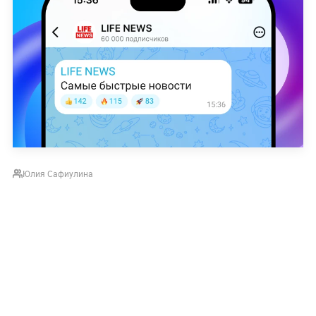
Юлия Сафиулина