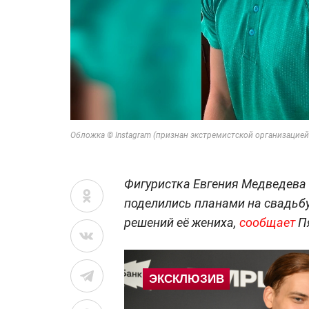
Обложка © Instagram (признан экстремистской организацией
Фигуристка Евгения Медведева 
поделились планами на свадьбу.
решений её жениха,
сообщает
П