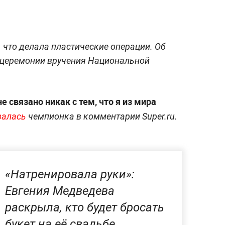
 что делала пластические операции. Об
а церемонии вручения Национальной
не связано никак с тем, что я из мира
залась
чемпионка в комментарии Super.ru.
«Натренировала руки»:
Евгения Медведева
раскрыла, кто будет бросать
букет на её свадьбе