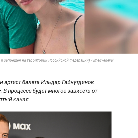
 и запрещён на территории Российской Федерации) / jmedvedevaj
и артист балета Ильдар Гайнутдинов
 В процессе будет многое зависеть от
ятый канал.