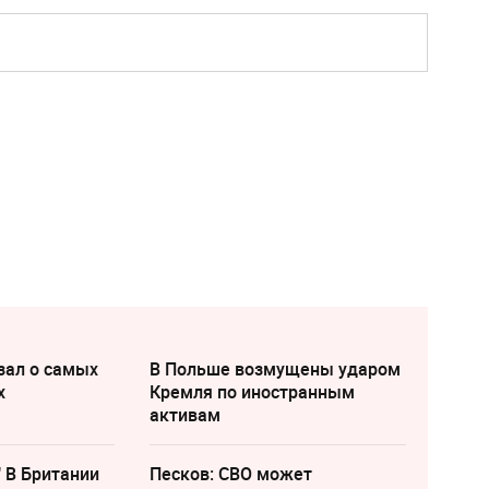
зал о самых
В Польше возмущены ударом
х
Кремля по иностранным
активам
" В Британии
Песков: СВО может