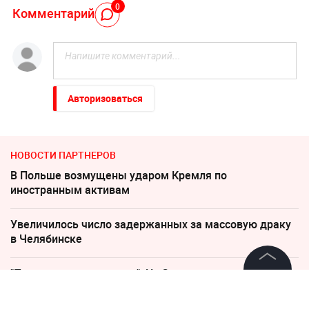
0
Комментарий
Авторизоваться
НОВОСТИ ПАРТНЕРОВ
В Польше возмущены ударом Кремля по
иностранным активам
Увеличилось число задержанных за массовую драку
в Челябинске
"Придется нанести удар". На Западе высказались о
войне с Россией
©
2026
News Media Holding.
Все права защищены