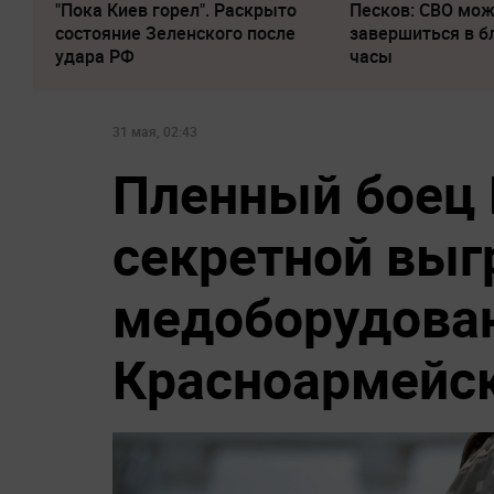
"Пока Киев горел". Раскрыто
Песков: СВО мо
состояние Зеленского после
завершиться в 
удара РФ
часы
31 мая, 02:43
Пленный боец 
секретной выг
медоборудова
Красноармейс