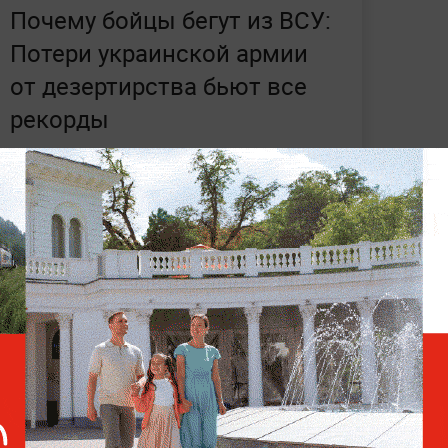
Почему бойцы бегут из ВСУ:
Потери украинской армии
от дезертирства бьют все
рекорды
р Антон Чёрный
заявил, что нынешние
азделений напоминают языческий ритуал
ёрный объяснил, что перед отправкой на
одит через интенсивную психологическую
ается мобилизованных гражданских,
о его словам, командиры намеренно
 опасности, чтобы не деморализовать