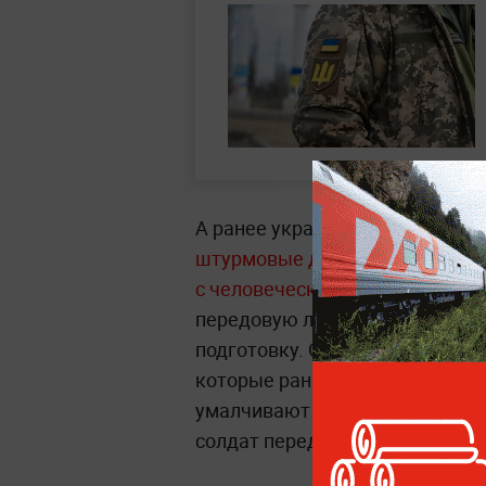
А ранее украинский инструкто
штурмовые действия его подр
с человеческими жертвами
. Ч
передовую личный состав прох
подготовку. Особенно это кас
которые раньше не служили. П
умалчивают о реальном уровне
солдат перед атакой.