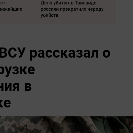
жет
Дело убитых в Таиланде
ближайшие
россиян прекратило череду
убийств
ВСУ рассказал о
рузке
ния в
ке