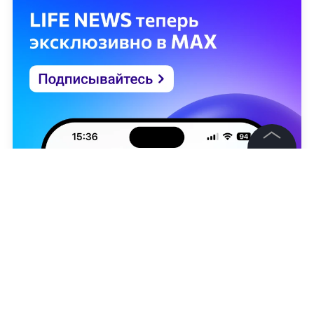
©
2026
News Media Holding.
Все права защищены
Информация
Контакты
Редакция
Правовая информация
Антон Голыбин