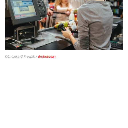
Обложка © Freepik /
drobotdean