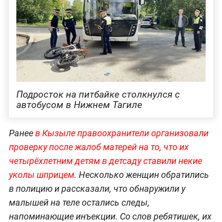
Подросток на питбайке столкнулся с
автобусом в Нижнем Тагиле
Ранее
в Кызыле правоохранители организовали
проверку после жалоб матерей на то, что их
четырёхлетним детям в детсаду ставили некие
уколы шприцем
. Несколько женщин обратились
в полицию и рассказали, что обнаружили у
малышей на теле остались следы,
напоминающие инъекции. Со слов ребятишек, их