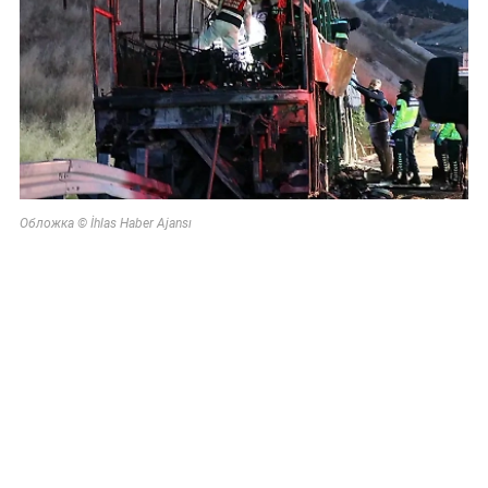
В Польше возмущены ударом Кремля по
иностранным активам
По бежавшему из России Надеждину* нанесли новый
удар
"Какая наглость!" В Британии поразились удару
России по Киеву
31 мая, 06:26
Среди погибших в ДТП с
горящим автобусом в Турции
не было россиян