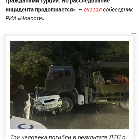
Россиян, по предварительной информации, нет
среди погибших или пострадавших в ДТП с
туристическим автобусом на юго-западе Турции.
Об этом сообщил представитель муниципалитета
города Денизли.
По его словам, все пострадавшие люди
являются гражданами Турции, однако
расследование всё ещё идёт.
«Предварительно все жертвы ДТП являются
гражданами Турции. Но расследование