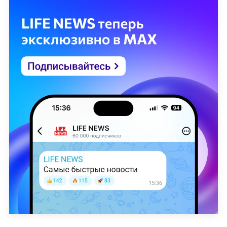
грузовым манипулятором в Сочи
Напомним, что пассажирский автобус компании
Pamukkale Turizm, следующий по маршруту
Измир — Анталья,
врезался в ограждение на
трассе Денизли — Айдын в районе Сарайкей,
после чего загорелся
. По последним данным,
авария унесла жизни восьми человек, включая
одного ребёнка.
Главные происшествия, пожары, аварии и
спасательные операции —
в разделе
«Происшествия» на Life.ru
.