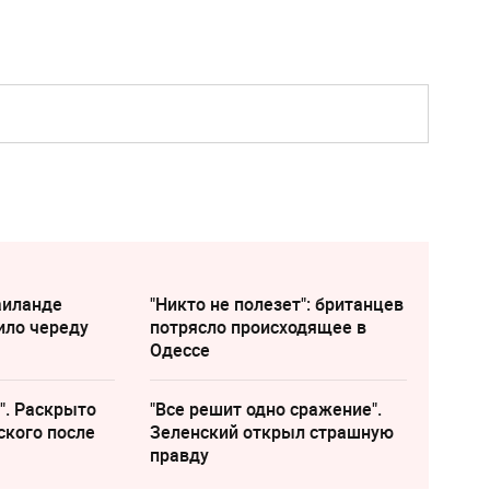
аиланде
"Никто не полезет": британцев
ило череду
потрясло происходящее в
Одессе
". Раскрыто
"Все решит одно сражение".
ского после
Зеленский открыл страшную
правду