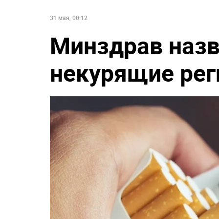
31 мая, 00:12
Минздрав наз
некурящие рег