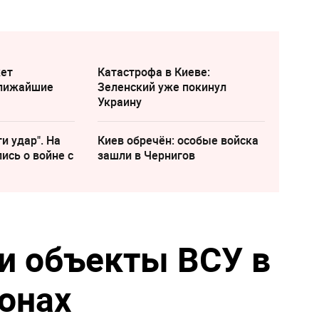
жет
Катастрофа в Киеве:
ближайшие
Зеленский уже покинул
Украину
и удар". На
Киев обречён: особые войска
ись о войне с
зашли в Чернигов
и объекты ВСУ в
йонах