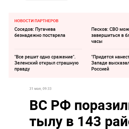
НОВОСТИ ПАРТНЕРОВ
Соседов: Пугачева
Песков: СВО мо
безнадежно постарела
завершиться в 
часы
"Все решит одно сражение".
"Придется нанест
Зеленский открыл страшную
Западе высказал
правду
Россией
31 мая, 09:33
ВС РФ поразил
тылу в 143 ра