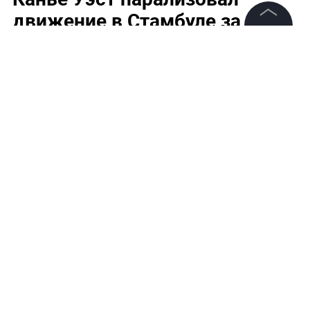
движение в Стамбуле за день
до концерта
©
2026
News Media Holding.
Все права защищены
Информация
Контакты
Редакция
Правовая информация
Политика обработки персональных данных
Партнерам
RSS
Жанры и форматы
Обложка © Shutterstock / FOTODOM /Tinseltown
Расследования