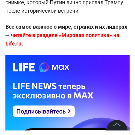
МИД: Россия готова продолжить
переговоры на основе договорённостей в
Анкоридже
Напомним,
Дональд Трамп разместил в Белом
доме фотографию с российским лидером
Владимиром Путиным
, сделанную во время
саммита на Аляске. Речь идёт именно о том