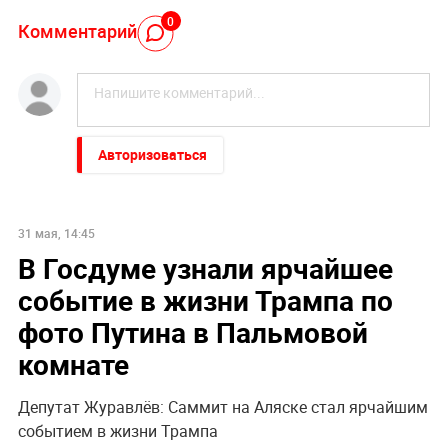
0
Комментарий
Авторизоваться
НОВОСТИ ПАРТНЕРОВ
"Никто не полезет": британцев потрясло
происходящее в Одессе
По бежавшему из России Надеждину* нанесли новый
удар
"Какая наглость!" В Британии поразились удару
России по Киеву