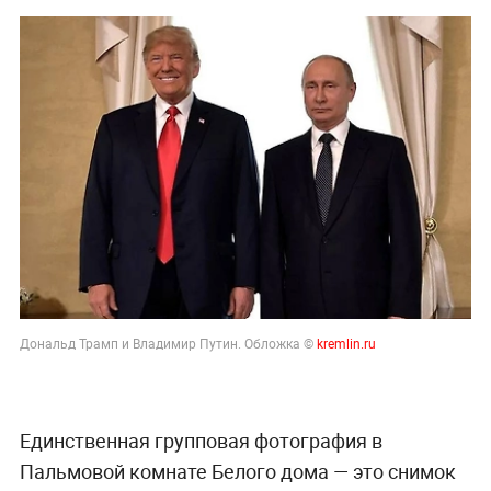
Дело убитых в Таиланде россиян прекратило череду
убийств
В Польше возмущены ударом Кремля по
иностранным активам
Песков: СВО может завершиться в ближайшие часы
31 мая, 14:45
В Госдуме узнали ярчайшее
событие в жизни Трампа по
фото Путина в Пальмовой
комнате
Депутат Журавлёв: Саммит на Аляске стал ярчайшим
событием в жизни Трампа