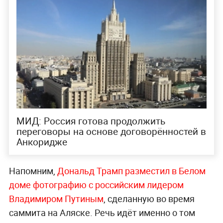
«Наш президент может служить для
американского ещё и своего рода примером
того, как в собственной стране можно
сохранять безоговорочную поддержку
населения долгие годы — у самого Трампа,
между прочим, рейтинг падает с момента
избрания», —
подчеркнул собеседник
«Газеты.ru»
.