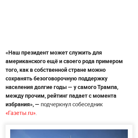
Фото с Путиным стало единственным
групповым снимком Трампа в Пальмовой
комнате
По его словам, переговоры с Путиным на
Аляске стали одним из самых ярких событий в
политической жизни действующего президента
США. Видимо, Трамп считает этот саммит
крайне успешным, раз сохранил память о нём
прямо в Белом доме, полагает парламентарий.