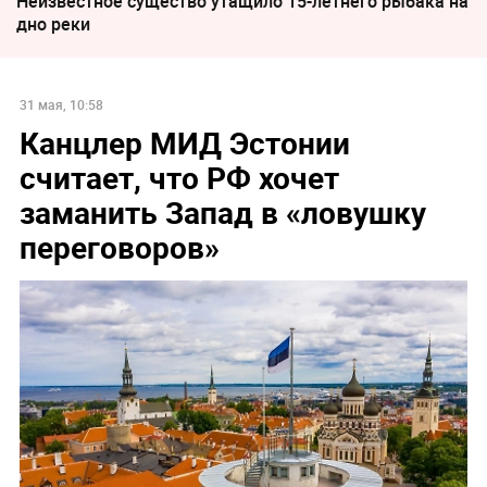
Неизвестное существо утащило 15-летнего рыбака на
дно реки
31 мая, 10:58
Канцлер МИД Эстонии
считает, что РФ хочет
заманить Запад в «ловушку
переговоров»