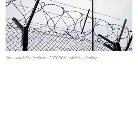
Обложка © Shutterstock / FOTODOM / Melnikov Dmitriy