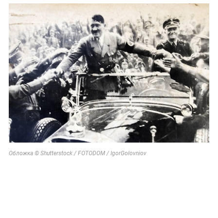
Обложка © Shutterstock / FOTODOM / IgorGolovniov