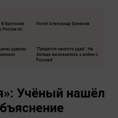
" В Британии
Погиб Александр Ермаков
у России по
щены ударом
"Придется нанести удар". На
транным
Западе высказались о войне с
Россией
»: Учёный нашёл
бъяснение