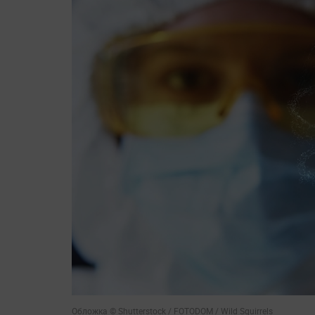
Обложка © Shutterstock / FOTODOM / Wild Squirrels