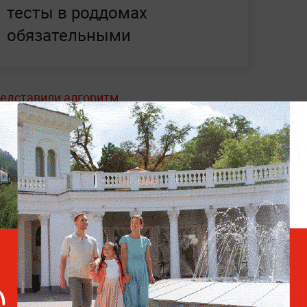
тесты в роддомах
обязательными
редставили алгоритм
терапии при гипертонии на основе
та,
среди которых CYP2C9, AGT, CYP11B2 и
жет выбрать наиболее подходящий
ку.
 режиме реального времени —
читайте в
 Life.ru
.