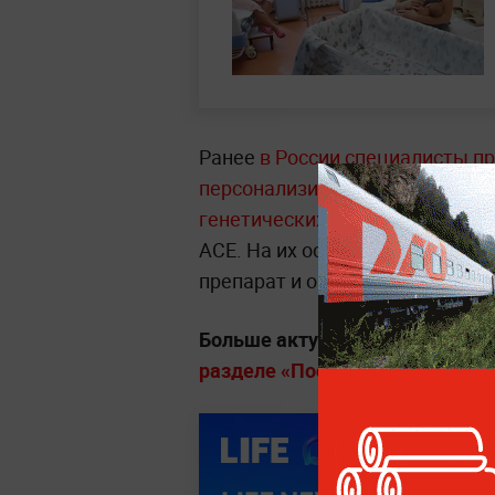
Ранее
в России специалисты п
персонализированного подбора 
генетических маркеров пацие
н
ACE. На их основании врач мо
препарат и определить дозиров
Больше актуальных событий в
разделе «Последние новости» на