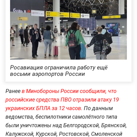
Росавиация ограничила работу ещё
восьми аэропортов России
Ранее
в Минобороны России сообщили, что
российские средства ПВО отразили атаку 19
украинских БПЛА за 12 часов.
По данным
ведомства, беспилотники самолётного типа
были уничтожены над Белгородской, Брянской,
Калужской, Курской, Ростовской, Смоленской