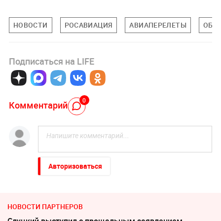
НОВОСТИ
РОСАВИАЦИЯ
АВИАПЕРЕЛЕТЫ
ОБЩ
Подписаться на LIFE
0
Комментарий
Авторизоваться
НОВОСТИ ПАРТНЕРОВ
Слуцкий выступил с прощальным заявлением