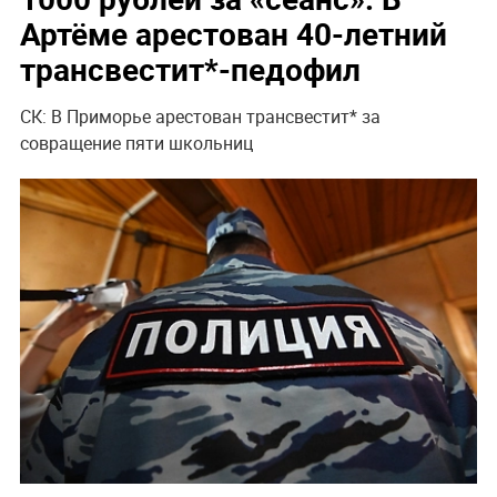
Артёме арестован 40-летний
трансвестит*-педофил
СК: В Приморье арестован трансвестит* за
совращение пяти школьниц