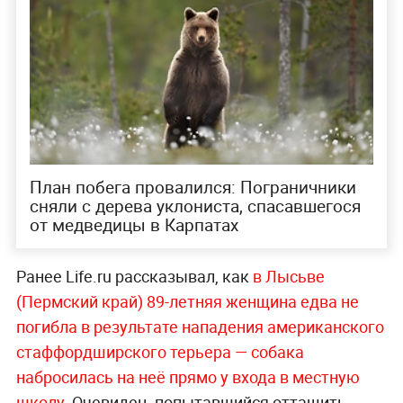
План побега провалился: Пограничники
сняли с дерева уклониста, спасавшегося
от медведицы в Карпатах
Ранее Life.ru рассказывал, как
в Лысьве
(Пермский край) 89-летняя женщина едва не
погибла в результате нападения американского
стаффордширского терьера — собака
набросилась на неё прямо у входа в местную
школу
. Очевидец, попытавшийся оттащить