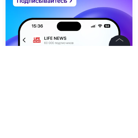
©
2026
News Media Holding.
Все права защищены
Информация
Контакты
Юрий Лысенко
Редакция
Правовая информация
НОВОСТИ
НАТАЛЬЯ ПОКЛОНСКАЯ
КСЕНИЯ СОБЧА
Политика обработки персональных данных
Партнерам