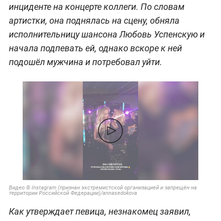
инциденте на концерте коллеги. По словам
артистки, она поднялась на сцену, обняла
исполнительницу шансона Любовь Успенскую и
начала подпевать ей, однако вскоре к ней
подошёл мужчина и потребовал уйти.
Видео © Instagram (признан экстремистской организацией и запрещён на
территории Российской Федерации)/annasedokova
Как утверждает певица, незнакомец заявил,