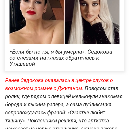
«Если бы не ты, я бы умерла»: Седокова
со слезами на глазах обратилась к
Утяшевой
Ранее Седокова оказалась в центре слухов о
возможном романе с Джиганом.
Поводом стал
ролик, где рядом с певицей мелькнули знакомая
борода и лысина рэпера, а сама публикация
сопровождалась фразой: «Счастье любит
тишину». Поклонники решили, что артистка
намекает на новые отношения. Однако вскоре