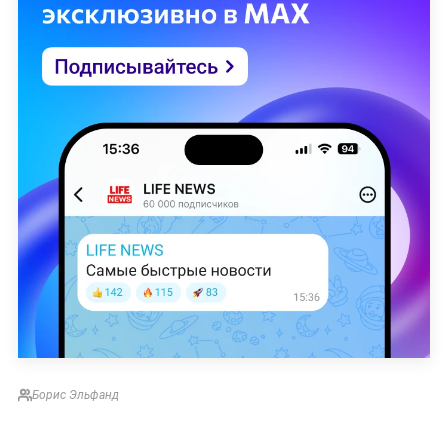
Борис Эльфанд