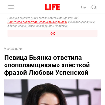
Посещая сайт life.ru, Вы соглашаетесь с приложенной
Политикой обработки Персональных данных
и с использованием
файлов cookie, указанных в данной Политике.
ОК
2 июня, 07:31
Певица Бьянка ответила
«пополамщикам» хлёсткой
фразой Любови Успенской