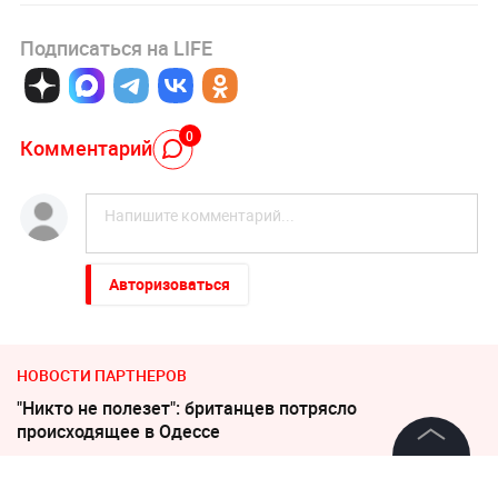
Подписаться на LIFE
0
Комментарий
Авторизоваться
НОВОСТИ ПАРТНЕРОВ
"Никто не полезет": британцев потрясло
происходящее в Одессе
©
2026
News Media Holding.
Слуцкий выступил с прощальным заявлением