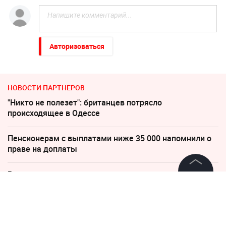
Авторизоваться
НОВОСТИ ПАРТНЕРОВ
"Никто не полезет": британцев потрясло
происходящее в Одессе
Пенсионерам с выплатами ниже 35 000 напомнили о
праве на доплаты
Россиянам рассказали, когда придут пенсии в августе
2026 года
©
2026
News Media Holding.
Все права защищены
Слуцкий выступил с прощальным заявлением