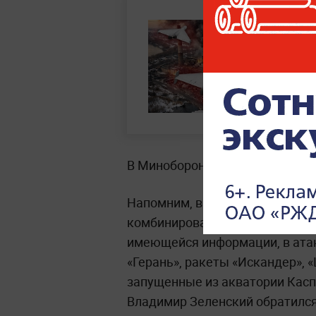
В Минобороны подчеркнули, чт
Напомним, в ночь на 2 июня В
комбинированный удар по объе
имеющейся информации, в ата
«Герань», ракеты «Искандер», «
запущенные из акватории Каспи
Владимир Зеленский обратился