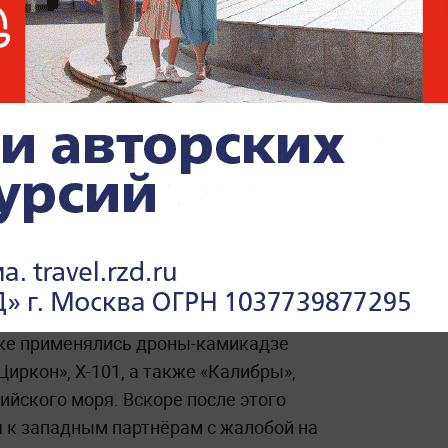
Красный рассвет для
«Мотор Сич»: Минобороны
назвало цели удара с моря
и земли по Украине
о цели были достигнуты.
ооружённые силы России нанесли
ктам в нескольких областях Украины. По
ке применялись дроны-камикадзе
Циркон», Х-101, а также «Калибры»,
йского моря. Вскоре после этого
 к западным партнёрам с жалобой на