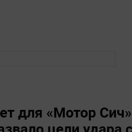
ет для «Мотор Сич»
звало цели удара 