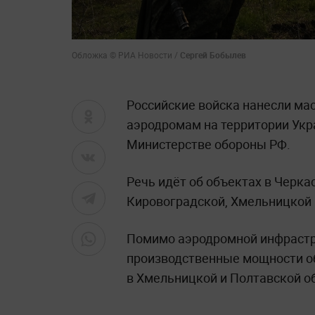
Обложка © РИА Новости /
Сергей Бобылев
Российские войска нанесли ма
аэродромам на территории Укр
Министерстве обороны РФ.
Речь идёт об объектах в Черка
Кировоградской, Хмельницкой 
Помимо аэродромной инфрастр
производственные мощности об
в Хмельницкой и Полтавской о