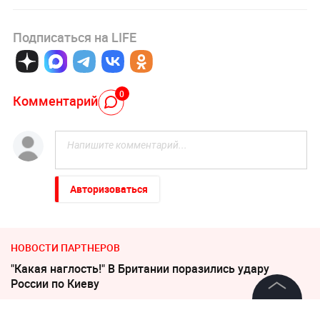
Подписаться на LIFE
0
Комментарий
Авторизоваться
НОВОСТИ ПАРТНЕРОВ
"Какая наглость!" В Британии поразились удару
России по Киеву
Соседов: Пугачева безнадежно постарела
©
2026
News Media Holding.